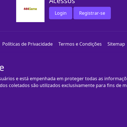
Acessos
Login
Registrar-se
Políticas de Privacidade
Termos e Condições
Sitemap
de
usuários e está empenhada em proteger todas as informaçõ
os coletados são utilizados exclusivamente para fins de m