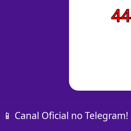
📱 Canal Oficial no Telegram!