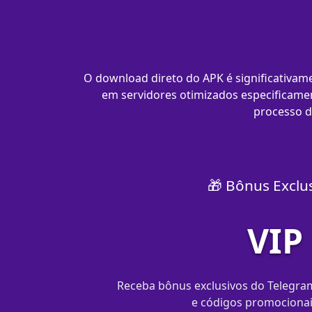
O download direto do APK é significativam
em servidores otimizados especificament
processo d
🎁 Bônus Exclu
VIP
Receba bônus exclusivos do Telegra
e códigos promocionai