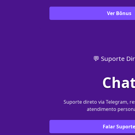
Ver Bônus
💬 Suporte Di
Cha
Suporte direto via Telegram, r
atendimento persona
Falar Suport