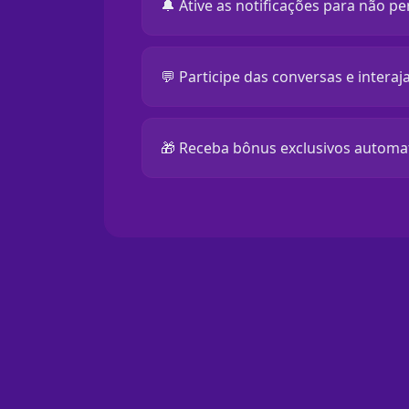
🔔 Ative as notificações para não p
💬 Participe das conversas e interaj
🎁 Receba bônus exclusivos autom