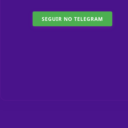
SEGUIR NO TELEGRAM