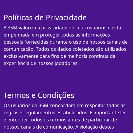
Políticas de Privacidade
A 35M valoriza a privacidade de seus usuários e está
empenhada em proteger todas as informações
pessoais fornecidas durante o uso de nossos canais de
comunicação. Todos os dados coletados são utilizados
exclusivamente para fins de melhoria contínua da
experiência de nossos jogadores.
Termos e Condições
Os usuários da 35M concordam em respeitar todas as
regras e regulamentos estabelecidos. É importante ler
e entender todos os termos antes de participar de
nossos canais de comunicação. A violação destes