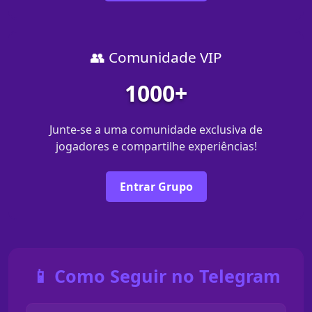
👥 Comunidade VIP
1000+
Junte-se a uma comunidade exclusiva de
jogadores e compartilhe experiências!
Entrar Grupo
📱 Como Seguir no Telegram