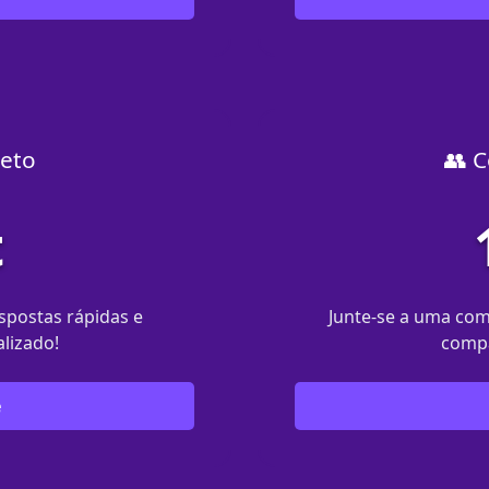
reto
👥 
t
espostas rápidas e
Junte-se a uma com
lizado!
compa
e