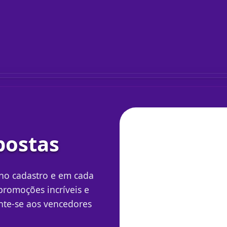
postas
no cadastro e em cada
promoções incríveis e
unte-se aos vencedores