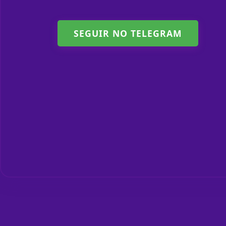
SEGUIR NO TELEGRAM