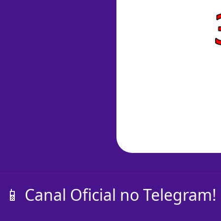
📱 Canal Oficial no Telegram!