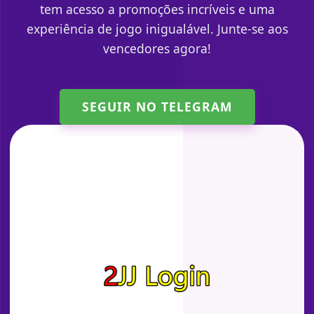
tem acesso a promoções incríveis e uma
experiência de jogo inigualável. Junte-se aos
vencedores agora!
SEGUIR NO TELEGRAM