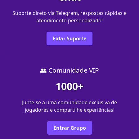
Suporte direto via Telegram, respostas rápidas e
atendimento personalizado!
Falar Suporte
👥 Comunidade VIP
1000+
Junte-se a uma comunidade exclusiva de
jogadores e compartilhe experiências!
Entrar Grupo