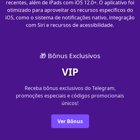
recentes, além de iPads com iOS 12.0+. O aplicativo foi
otimizado para aproveitar os recursos específicos do
iOS, como o sistema de notificações nativo, integração
com Siri e recursos de acessibilidade.
🎁 Bônus Exclusivos
VIP
Receba bônus exclusivos do Telegram,
promoções especiais e códigos promocionais
únicos!
Ver Bônus