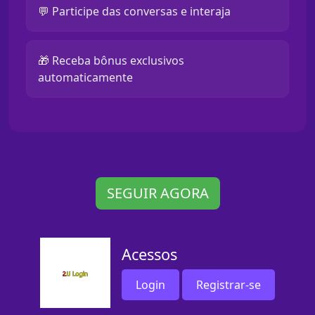
💬 Participe das conversas e interaja
🎁 Receba bônus exclusivos
automaticamente
SEGUIR AGORA
Acessos
Login
Registrar-se