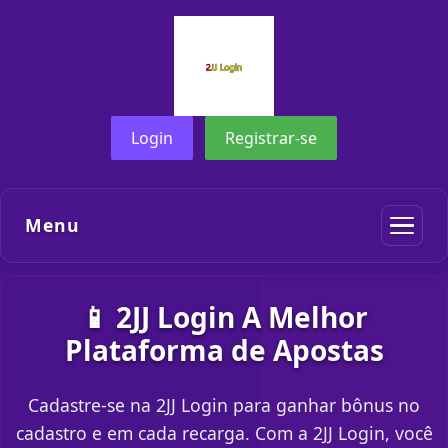
Login
Registrar-se
Menu
📱 2JJ Login A Melhor
Plataforma de Apostas
Cadastre-se na 2JJ Login para ganhar bônus no
cadastro e em cada recarga. Com a 2JJ Login, você