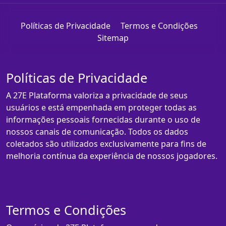
Políticas de Privacidade
Termos e Condições
Sitemap
Políticas de Privacidade
A 27E Plataforma valoriza a privacidade de seus
usuários e está empenhada em proteger todas as
informações pessoais fornecidas durante o uso de
nossos canais de comunicação. Todos os dados
coletados são utilizados exclusivamente para fins de
melhoria contínua da experiência de nossos jogadores.
Termos e Condições