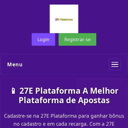
Login
Registrar-se
Menu
📱 27E Plataforma A Melhor
Plataforma de Apostas
Cadastre-se na 27E Plataforma para ganhar bônus
no cadastro e em cada recarga. Com a 27E