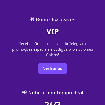
🎁 Bônus Exclusivos
VIP
Receba bônus exclusivos do Telegram,
promoções especiais e códigos promocionais
únicos!
Ver Bônus
📢 Notícias em Tempo Real
24/7