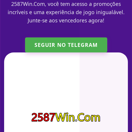
2587Win.Com, você tem acesso a promoções
incríveis e uma experiência de jogo inigualável.
Junte-se aos vencedores agora!
SEGUIR NO TELEGRAM