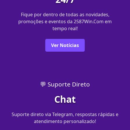
Fique por dentro de todas as novidades,
promoções e eventos da 2587Win.Com em
tempo real!
Ver Notícias
💬 Suporte Direto
Chat
Suporte direto via Telegram, respostas rápidas e
atendimento personalizado!