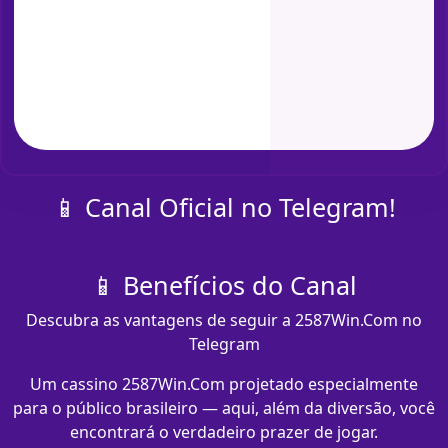
📱 Canal Oficial no Telegram!
📱 Benefícios do Canal
Descubra as vantagens de seguir a 2587Win.Com no
Telegram
Um cassino 2587Win.Com projetado especialmente
para o público brasileiro — aqui, além da diversão, você
encontrará o verdadeiro prazer de jogar.