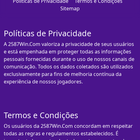
Políticas de Privacidade
Termos e Condições
Sitemap
Políticas de Privacidade
A 2587Win.Com valoriza a privacidade de seus usuários
e está empenhada em proteger todas as informações
pessoais fornecidas durante o uso de nossos canais de
comunicação. Todos os dados coletados são utilizados
exclusivamente para fins de melhoria contínua da
experiência de nossos jogadores.
Termos e Condições
Os usuários da 2587Win.Com concordam em respeitar
todas as regras e regulamentos estabelecidos. É