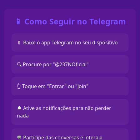
📱 Como Seguir no Telegram
📱 Baixe o app Telegram no seu dispositivo
🔍 Procure por "@237NOficial"
👆 Toque em "Entrar" ou "Join"
🔔 Ative as notificações para não perder
nada
💬 Participe das conversas e interaja