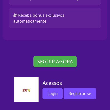
🎁 Receba bônus exclusivos
automaticamente
SEGUIR AGORA
Acessos
Login
Registrar-se