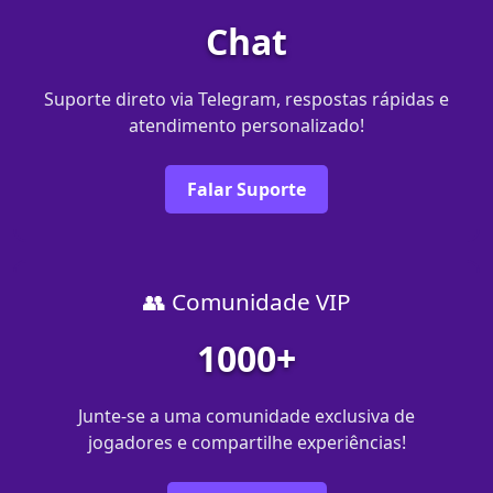
Chat
Suporte direto via Telegram, respostas rápidas e
atendimento personalizado!
Falar Suporte
👥 Comunidade VIP
1000+
Junte-se a uma comunidade exclusiva de
jogadores e compartilhe experiências!