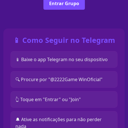
Entrar Grupo
📱 Como Seguir no Telegram
📱 Baixe o app Telegram no seu dispositivo
🔍 Procure por "@2222Game WinOficial"
👆 Toque em "Entrar" ou "Join"
🔔 Ative as notificações para não perder
nada