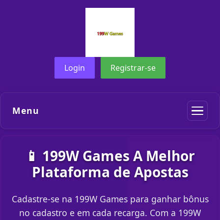
Login
Registrar-se
Menu
📱 199W Games A Melhor
Plataforma de Apostas
Cadastre-se na 199W Games para ganhar bônus
no cadastro e em cada recarga. Com a 199W