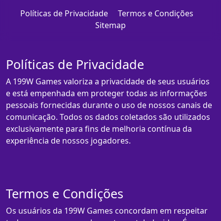
Políticas de Privacidade
Termos e Condições
Sitemap
Políticas de Privacidade
A 199W Games valoriza a privacidade de seus usuários
e está empenhada em proteger todas as informações
pessoais fornecidas durante o uso de nossos canais de
comunicação. Todos os dados coletados são utilizados
exclusivamente para fins de melhoria contínua da
experiência de nossos jogadores.
Termos e Condições
Os usuários da 199W Games concordam em respeitar