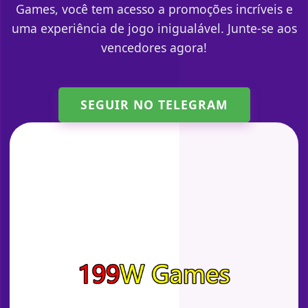
Games, você tem acesso a promoções incríveis e
uma experiência de jogo inigualável. Junte-se aos
vencedores agora!
SEGUIR NO TELEGRAM