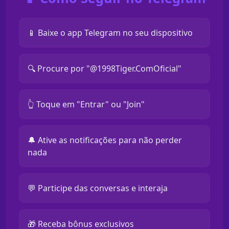
📱 Baixe o app Telegram no seu dispositivo
🔍 Procure por "@1998Tiger.ComOficial"
👆 Toque em "Entrar" ou "Join"
🔔 Ative as notificações para não perder
nada
💬 Participe das conversas e interaja
🎁 Receba bônus exclusivos