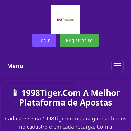
Login
Registrar-se
Menu
📱 1998Tiger.Com A Melhor
Plataforma de Apostas
Cadastre-se na 1998Tiger.Com para ganhar bônus
no cadastro e em cada recarga. Com a