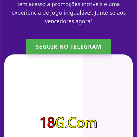
tem acesso a promoções incríveis e uma
experiência de jogo inigualável. Junte-se aos
vencedores agora!
SEGUIR NO TELEGRAM