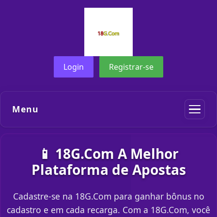
Login
Registrar-se
Menu
📱 18G.Com A Melhor
Plataforma de Apostas
Cadastre-se na 18G.Com para ganhar bônus no
cadastro e em cada recarga. Com a 18G.Com, você