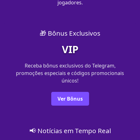
jogadores.
🎁 Bônus Exclusivos
VIP
Receba bônus exclusivos do Telegram,
promoções especiais e códigos promocionais
únicos!
Ver Bônus
📢 Notícias em Tempo Real