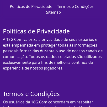
Políticas de Privacidade
Termos e Condições
Sitemap
Políticas de Privacidade
A 18G.Com valoriza a privacidade de seus usuários e
está empenhada em proteger todas as informações
pessoais fornecidas durante o uso de nossos canais de
comunicação. Todos os dados coletados são utilizados
exclusivamente para fins de melhoria contínua da
experiência de nossos jogadores.
Termos e Condições
Os usuários da 18G.Com concordam em respeitar