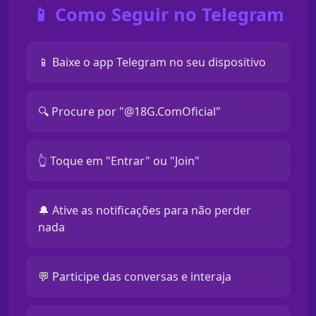
📱 Como Seguir no Telegram
📱 Baixe o app Telegram no seu dispositivo
🔍 Procure por "@18G.ComOficial"
👆 Toque em "Entrar" ou "Join"
🔔 Ative as notificações para não perder
nada
💬 Participe das conversas e interaja