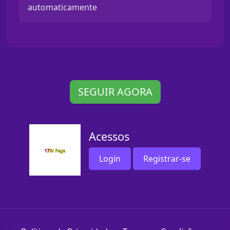
automaticamente
SEGUIR AGORA
Acessos
Login
Registrar-se