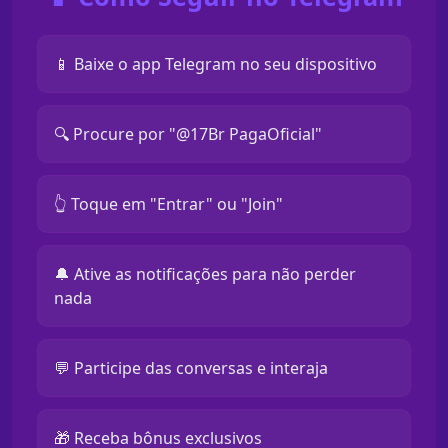
📱 Baixe o app Telegram no seu dispositivo
🔍 Procure por "@17Br PagaOficial"
👆 Toque em "Entrar" ou "Join"
🔔 Ative as notificações para não perder
nada
💬 Participe das conversas e interaja
🎁 Receba bônus exclusivos