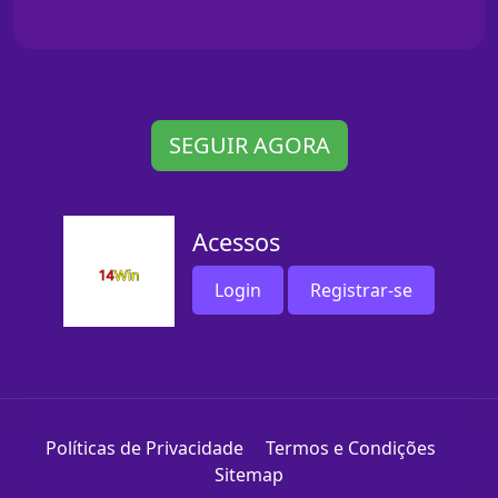
SEGUIR AGORA
Acessos
Login
Registrar-se
Políticas de Privacidade
Termos e Condições
Sitemap