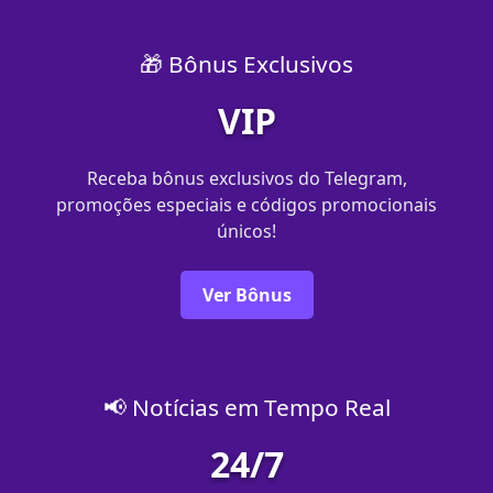
🎁 Bônus Exclusivos
VIP
Receba bônus exclusivos do Telegram,
promoções especiais e códigos promocionais
únicos!
Ver Bônus
📢 Notícias em Tempo Real
24/7