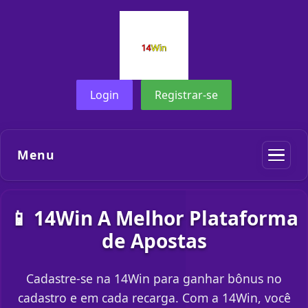
Login
Registrar-se
Menu
📱 14Win A Melhor Plataforma
de Apostas
Cadastre-se na 14Win para ganhar bônus no
cadastro e em cada recarga. Com a 14Win, você