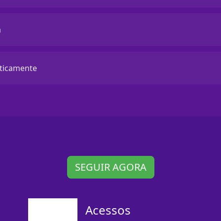
a
aticamente
SEGUIR AGORA
Acessos