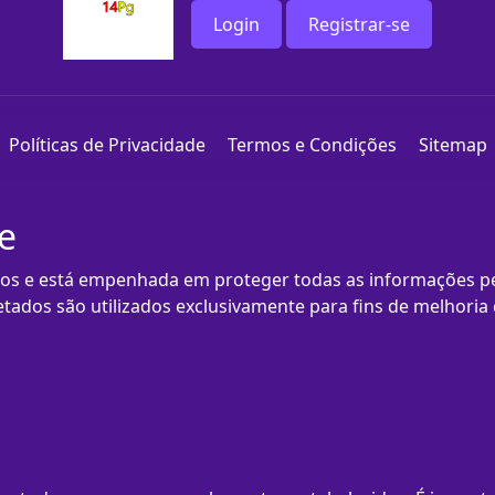
Login
Registrar-se
Políticas de Privacidade
Termos e Condições
Sitemap
de
rios e está empenhada em proteger todas as informações p
tados são utilizados exclusivamente para fins de melhoria