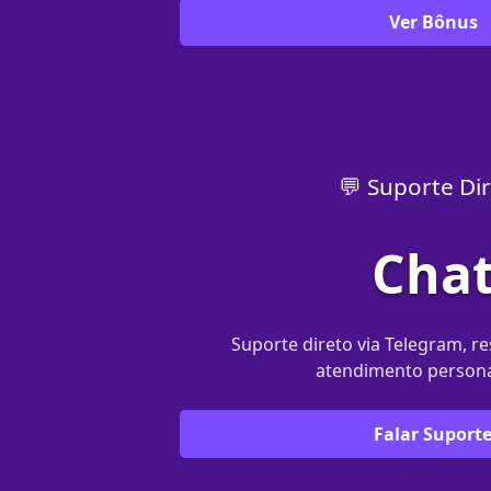
Ver Bônus
💬 Suporte Di
Cha
Suporte direto via Telegram, r
atendimento persona
Falar Suport