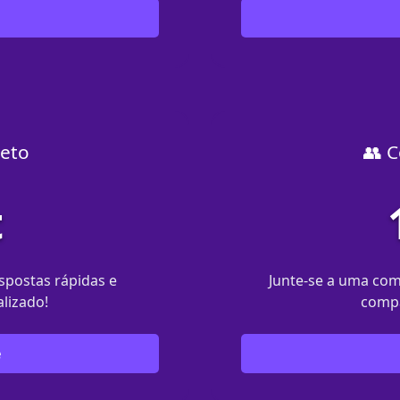
reto
👥 
t
espostas rápidas e
Junte-se a uma com
lizado!
compa
e