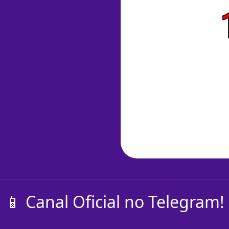
📱 Canal Oficial no Telegram!