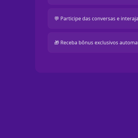
💬 Participe das conversas e interaj
🎁 Receba bônus exclusivos autom