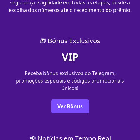
segurança e agilidade em todas as etapas, desde a
escolha dos números até o recebimento do prêmio.
🎁 Bônus Exclusivos
VIP
Receba bônus exclusivos do Telegram,
promoções especiais e códigos promocionais
únicos!
Ver Bônus
📢 Notícias em Tempo Real