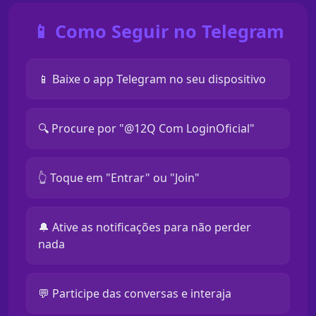
📱 Como Seguir no Telegram
📱 Baixe o app Telegram no seu dispositivo
🔍 Procure por "@12Q Com LoginOficial"
👆 Toque em "Entrar" ou "Join"
🔔 Ative as notificações para não perder
nada
💬 Participe das conversas e interaja