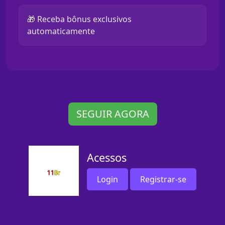
🎁 Receba bônus exclusivos
automaticamente
SEGUIR AGORA
Acessos
Login
Registrar-se